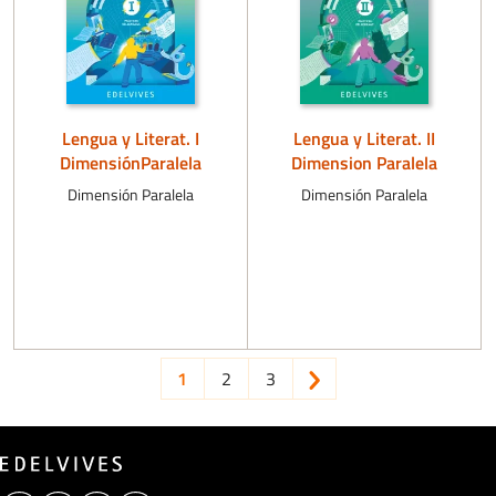
Lengua y Literat. I
Lengua y Literat. II
DimensiónParalela
Dimension Paralela
Dimensión Paralela
Dimensión Paralela
Pagination
Current page
Page
Page
Next page
1
2
3
>