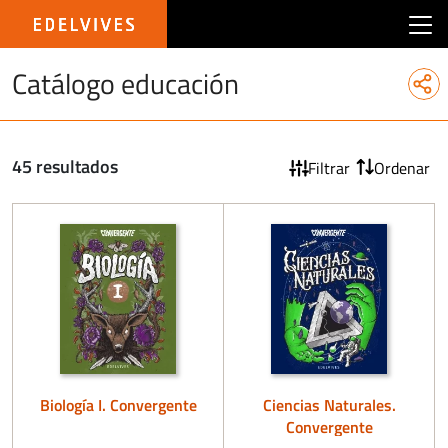
Main menu edelvives argentina
Catálogo educación
45 resultados
Filtrar
Ordenar
Biología I. Convergente
Ciencias Naturales.
Convergente